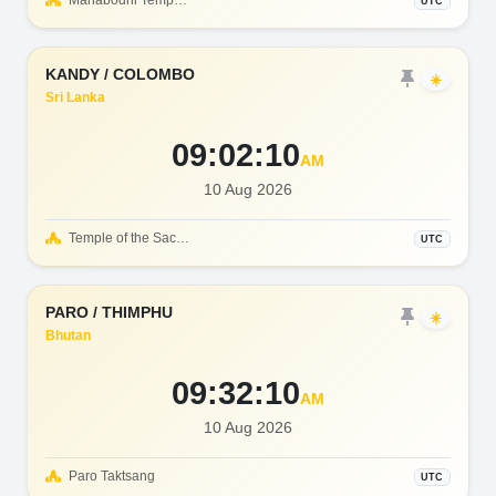
Mahabodhi Temple & Sacred Bodhi Tree
UTC
KANDY / COLOMBO
☀️
Sri Lanka
09:02:12
AM
10 Aug 2026
Temple of the Sacred Tooth Relic
UTC
PARO / THIMPHU
☀️
Bhutan
09:32:12
AM
10 Aug 2026
Paro Taktsang
UTC