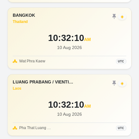
BANGKOK
☀️
Thailand
10:32:12
AM
10 Aug 2026
Wat Phra Kaew
UTC
LUANG PRABANG / VIENTIANE
☀️
Laos
10:32:12
AM
10 Aug 2026
Pha That Luang & Wat Xieng Thong
UTC