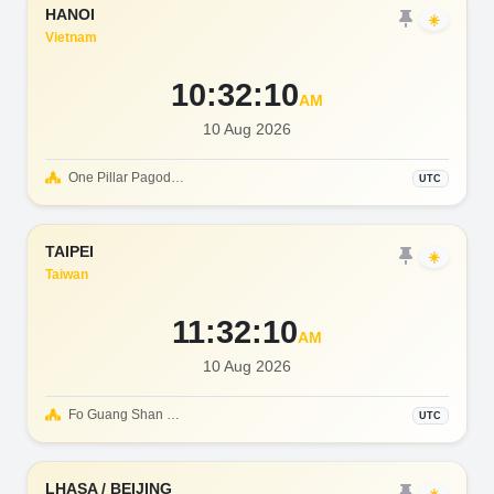
HANOI
☀️
Vietnam
10:32:12
AM
10 Aug 2026
One Pillar Pagoda & Perfume Pagoda
UTC
TAIPEI
☀️
Taiwan
11:32:12
AM
10 Aug 2026
Fo Guang Shan Monastery & Sun Moon Lake
UTC
LHASA / BEIJING