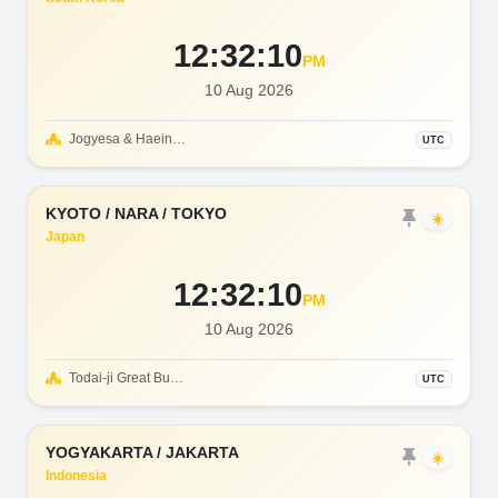
12:32:12
PM
10 Aug 2026
Jogyesa & Haeinsa Temple
UTC
KYOTO / NARA / TOKYO
☀️
Japan
12:32:12
PM
10 Aug 2026
Todai-ji Great Buddha
UTC
YOGYAKARTA / JAKARTA
☀️
Indonesia