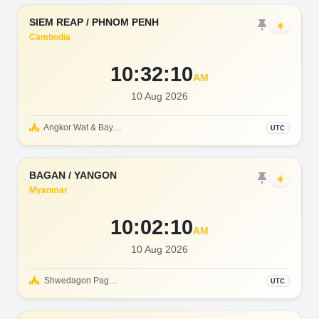
SIEM REAP / PHNOM PENH
☀️
Cambodia
10:32:12
AM
10 Aug 2026
Angkor Wat & Bayon Temple
UTC
BAGAN / YANGON
☀️
Myanmar
10:02:12
AM
10 Aug 2026
Shwedagon Pagoda & Bagan Temples
UTC