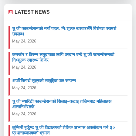
t
u
t
e
r
LATEST NEWS
e
चु जी फाउन्डेसनको नयाँ पहल: निःशुल्क उपचारसँगै विशेषज्ञ परामर्श
a
उपलब्ध
m
May 24, 2026
T
कमजोर र विपन्न समुदायका लागि वरदान बन्दै चु जी फाउन्डेसनको
y
निःशुल्क स्वास्थ्य शिविर
p
May 24, 2026
e
अपरिमितार्थ सूत्रको सामूहिक पाठ सम्पन्न
May 24, 2026
चु जी च्यारिटी फाउन्डेसनको सिलाइ–कटाइ तालिमबाट महिलाहरू
आत्मनिर्भरतर्फ
May 24, 2026
लुम्बिनी बुद्धिष्ट चु जी विद्यालयको शैक्षिक अभ्यास अवलोकन गर्न ३०
प्रधानाध्यापकको भ्रमण