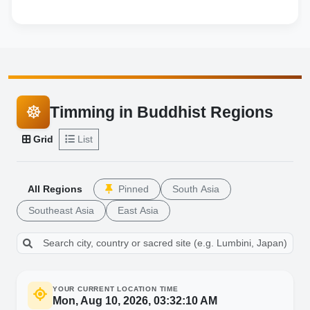
☸
Timming in Buddhist Regions
Grid
List
All Regions
Pinned
South Asia
Southeast Asia
East Asia
YOUR CURRENT LOCATION TIME
Mon, Aug 10, 2026, 03:32:12 AM