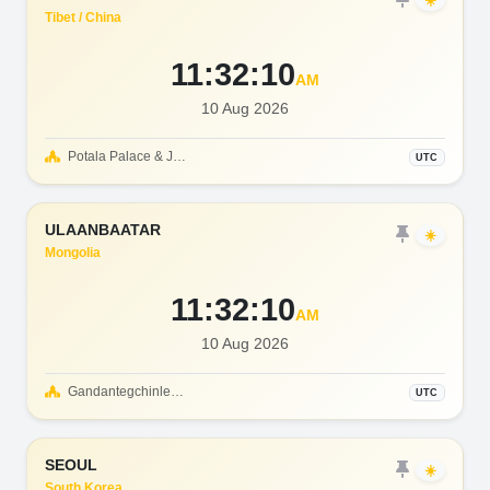
☀️
Tibet / China
11:32:12
AM
10 Aug 2026
Potala Palace & Jokhang Temple
UTC
ULAANBAATAR
☀️
Mongolia
11:32:12
AM
10 Aug 2026
Gandantegchinlen Monastery
UTC
SEOUL
☀️
South Korea