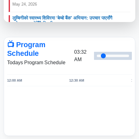
May 24, 2026
लुम्बिनीको स्वास्थ्य शिविरमा ‘बेम्बो बैंक’ अभियान: उपचार पाएसँगै
परोपकारमा जोडिँदै बिरामीहरू
May 24, 2026
📺 Program
च्यारिटी डेको अवसरमा लुम्बिनीमा राहत वितरण: विपन्न परिवारमा आशा र
खुसी छर्दै चु जी फाउन्डेसन
Schedule
03:32
May 24, 2026
AM
Todays Program Schedule
चु जी च्यारिटी फाउन्डेसनको ‘मुठी दान’ अभियान: लुम्बिनीमा फैलिँदै
करुणा र परोपकारको संस्कृति
12:00 AM
12:30 AM
1:00
May 24, 2026